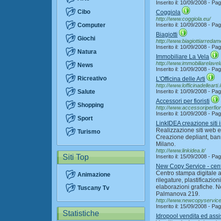
Inserito il: 10/09/2008 - P
Cibo
Coggiola
http://www.coggiola.eu/
Computer
Inserito il: 10/09/2008 - P
Biagiotti
Giochi
http://www.biagiottiarredamen
Inserito il: 10/09/2008 - P
Natura
Immobiliare La Vela
http://www.immobiliarelave
News
Inserito il: 10/09/2008 - P
Ricreativo
L'Officina delle Arti
http://www.lofficinadellearti.i
Salute
Inserito il: 10/09/2008 - P
Accessori per fioristi
Shopping
http://www.accessoriperfioris
Inserito il: 10/09/2008 - P
Sport
LinkIDEA creazione siti
Realizzazione siti web e
Turismo
Creazione depliant, ban
Milano.
http://www.linkidea.it/
Siti Top
Inserito il: 15/09/2008 - P
New Copy Service - cent
Centro stampa digitale a
Animazione
rilegature, plastificazion
elaborazioni grafiche. 
Tuscany Tv
Palmanova 219.
http://www.newcopyservic
Inserito il: 15/09/2008 - P
Statistiche
Idropool vendita ed ass