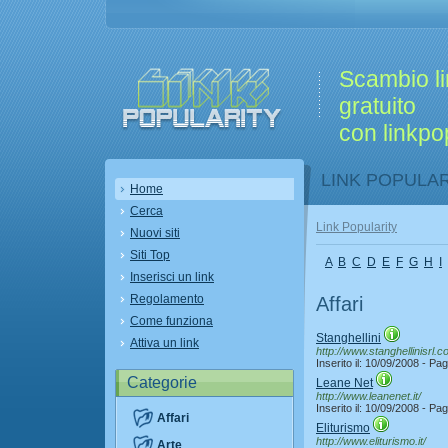
Scambio l
gratuito
con linkpop
LINK POPULA
Home
Cerca
Link Popularity
Nuovi siti
Siti Top
A
B
C
D
E
F
G
H
I
Inserisci un link
Regolamento
Affari
Come funziona
Stanghellini
Attiva un link
http://www.stanghellinisrl.c
Inserito il: 10/09/2008 - P
Categorie
Leane Net
http://www.leanenet.it/
Inserito il: 10/09/2008 - P
Affari
Eliturismo
http://www.eliturismo.it/
Arte