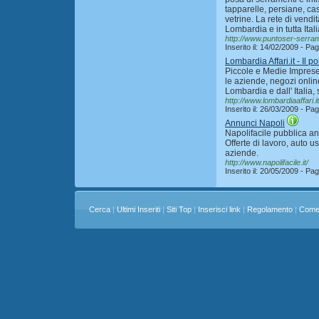
tapparelle, persiane, ca
vetrine. La rete di vendi
Lombardia e in tutta Itali
http://www.puntoser-serrame
Inserito il: 14/02/2009 - P
Lombardia Affari.it - Il p
Piccole e Medie Imprese i
le aziende, negozi online
Lombardia e dall' Italia, 
http://www.lombardiaaffari.it
Inserito il: 26/03/2009 - P
Annunci Napoli
Napolifacile pubblica ann
Offerte di lavoro, auto u
aziende.
http://www.napolifacile.it/
Inserito il: 20/05/2009 - P
Cerca
|
Ultimi Inseriti
|
Siti Top
|
Inserisci link
|
Regolamento
|
Come