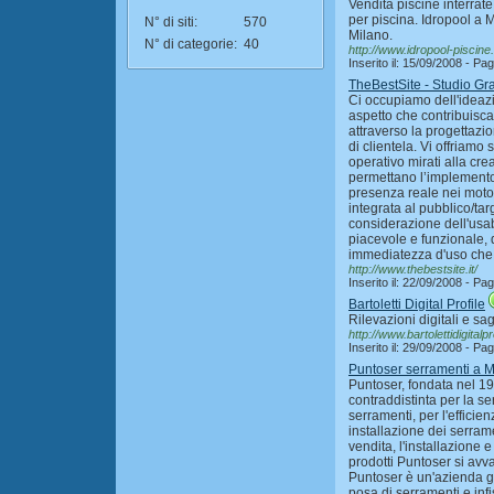
Vendita piscine interrate
per piscina. Idropool a M
N° di siti:
570
Milano.
N° di categorie:
40
http://www.idropool-piscine
Inserito il: 15/09/2008 - P
TheBestSite - Studio Gra
Ci occupiamo dell'ideazi
aspetto che contribuisca 
attraverso la progettazi
di clientela. Vi offriamo
operativo mirati alla cre
permettano l’implemento 
presenza reale nei moto
integrata al pubblico/tar
considerazione dell'usabi
piacevole e funzionale, 
immediatezza d'uso che f
http://www.thebestsite.it/
Inserito il: 22/09/2008 - P
Bartoletti Digital Profile
Rilevazioni digitali e 
http://www.bartolettidigitalpro
Inserito il: 29/09/2008 - P
Puntoser serramenti a M
Puntoser, fondata nel 1
contraddistinta per la se
serramenti, per l'efficien
installazione dei serramen
vendita, l'installazione e
prodotti Puntoser si avv
Puntoser è un'azienda g
posa di serramenti e infis